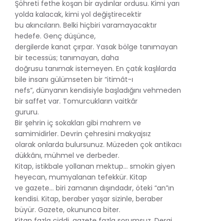
Şöhreti fethe koşan bir aydınlar ordusu. Kimi yarı
yolda kalacak, kimi yol değiştirecektir
bu akıncıların. Belki hiçbiri varamayacaktır
hedefe. Genç düşünce,
dergilerde kanat çırpar. Yasak bölge tanımayan
bir tecessüs; tanımayan, daha
doğrusu tanımak istemeyen. En çatık kaşlılarda
bile insanı gülümseten bir “itimât-ı
nefs”, dünyanın kendisiyle başladığını vehmeden
bir saffet var. Tomurcukların vaitkâr
gururu.
Bir şehrin iç sokakları gibi mahrem ve
samimidirler. Devrin çehresini makyajsız
olarak onlarda bulursunuz. Müzeden çok antikacı
dükkânı, mühmel ve derbeder.
Kitap, istikbale yollanan mektup… smokin giyen
heyecan, mumyalanan tefekkür. Kitap
ve gazete… biri zamanın dışındadır, öteki “an”ın
kendisi. Kitap, beraber yaşar sizinle, beraber
büyür. Gazete, okununca biter.
Kitap fazla ciddi, gazete fazla sorumsuz. Dergi,