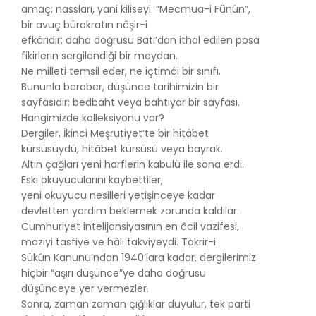
amaç; nassları, yani kiliseyi. “Mecmua-i Fünûn”,
bir avuç bürokratın nâşir-i
efkârıdır; daha doğrusu Batı’dan ithal edilen posa
fikirlerin sergilendiği bir meydan.
Ne milleti temsil eder, ne içtimâi bir sınıfı.
Bununla beraber, düşünce tarihimizin bir
sayfasıdır; bedbaht veya bahtiyar bir sayfası.
Hangimizde kolleksiyonu var?
Dergiler, İkinci Meşrutiyet’te bir hitâbet
kürsüsüydü, hitâbet kürsüsü veya bayrak.
Altın çağları yeni harflerin kabulü ile sona erdi.
Eski okuyucularını kaybettiler,
yeni okuyucu nesilleri yetişinceye kadar
devletten yardım beklemek zorunda kaldılar.
Cumhuriyet intelijansiyasının en âcil vazifesi,
maziyi tasfiye ve hâli takviyeydi. Takrir-i
Sükûn Kanunu’ndan 1940’lara kadar, dergilerimiz
hiçbir “aşırı düşünce”ye daha doğrusu
düşünceye yer vermezler.
Sonra, zaman zaman çığlıklar duyulur, tek parti