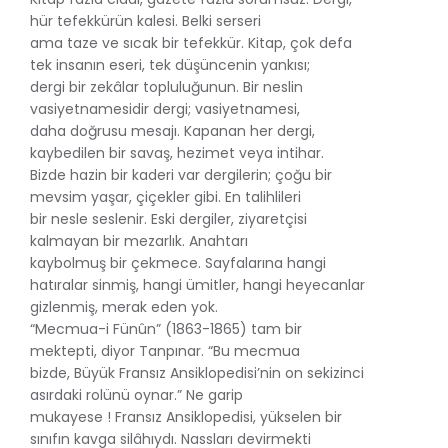
hür tefekkürün kalesi. Belki serseri
ama taze ve sıcak bir tefekkür. Kitap, çok defa
tek insanın eseri, tek düşüncenin yankısı;
dergi bir zekâlar topluluğunun. Bir neslin
vasiyetnamesidir dergi; vasiyetnamesi,
daha doğrusu mesajı. Kapanan her dergi,
kaybedilen bir savaş, hezimet veya intihar.
Bizde hazin bir kaderi var dergilerin; çoğu bir
mevsim yaşar, çiçekler gibi. En talihlileri
bir nesle seslenir. Eski dergiler, ziyaretçisi
kalmayan bir mezarlık. Anahtarı
kaybolmuş bir çekmece. Sayfalarına hangi
hatıralar sinmiş, hangi ümitler, hangi heyecanlar
gizlenmiş, merak eden yok.
“Mecmua-i Fünûn” (1863-1865) tam bir
mektepti, diyor Tanpınar. “Bu mecmua
bizde, Büyük Fransız Ansiklopedisi’nin on sekizinci
asırdaki rolünü oynar.” Ne garip
mukayese ! Fransız Ansiklopedisi, yükselen bir
sınıfın kavga silâhıydı. Nassları devirmekti