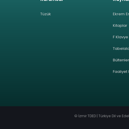
Tüzük
Ekrem E
Kitaplar
F Klavye
Tabelal
Bültenle
Faaliyet
© İzmir TDED | Türkiye Dil ve Ed