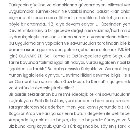
Türkçenin gücüne ve olanaklarına güvenmeyen; bilimsel verile
uygulamalar sürmektedir. Ne yazık ki inancı baskın kılan anla
biçimde etkilenen alan eğitimdir; öncelikle ortak iletişim ara
böyle bir ortamda...”[2] diye devam ediyor. Dil üzerinden yeni
Devlet imkânlarıyla bir gecede değiştirilen yazımız/harfimizd
uydurukçalaştırılmasına uzanan süreçte yaşananların bilimse
bu uygulamaların yapıcıları ve savunucuları tarafından bile ka
durumu ısrarla görmezden gelme çabalarını anlamak İMKÂNS
için) OLANAKSIZ!]. Sol-Kemalist Öztürkçecilere göre Selçuklu
tarihi boyunca “dilimiz işgal altındaydı, yurdu işgalden nasıl 
işgalden kurtardık.” Bu bakış açısıyla Selçuklu ve Osmanlı İngili
Yunan işgalcilerle aynıydı. “Devrimci”likleri devirme bilgisi ile sı
bir Osmanlı komutanı olan Gazi Mustafa Kemal’in gölgesinde 
ve Atatürk’le özdeşleştirebildiler?
Bir asırdır tekrarlanan bu resmî-ideolojik telkini savunucuların
kuşkuluyum. Falih Rıfkı Atay, yeni abecenin hazırlanışı sırasın
tartışmalardan söz ederken: “Yeni yazı komisyonunda biz Tür
Sağcılar Arap ve Farsça sözlerini bütün değerleri ile belirtece
Arapçada üç noktalı se başka, dişli sin başkadır: Süreyya ve
Biz buna karşı koyduk. Çünkü Türk ağzında bu söyleniş farkı k