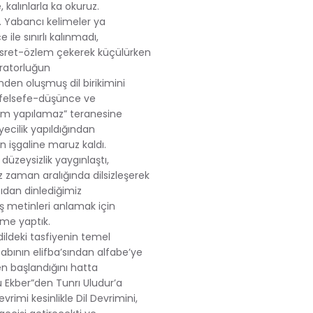
, kalınlarla ka okuruz.
k. Yabancı kelimeler ya
ile sınırlı kalınmadı,
 hasret-özlem çekerek küçülürken
aratorluğun
en oluşmuş dil birikimini
m, felsefe-düşünce ve
ilim yapılamaz” teranesine
iyecilik yapıldığından
nin işgaline maruz kaldı.
düzeysizlik yaygınlaştı,
mız zaman aralığında dilsizleşerek
çıdan dinlediğimiz
ış metinleri anlamak için
üme yaptık.
dildeki tasfiyenin temel
abının elifba’sından alfabe’ye
den başlandığını hatta
-u Ekber”den Tunrı Uludur’a
evrimi kesinlikle Dil Devrimini,