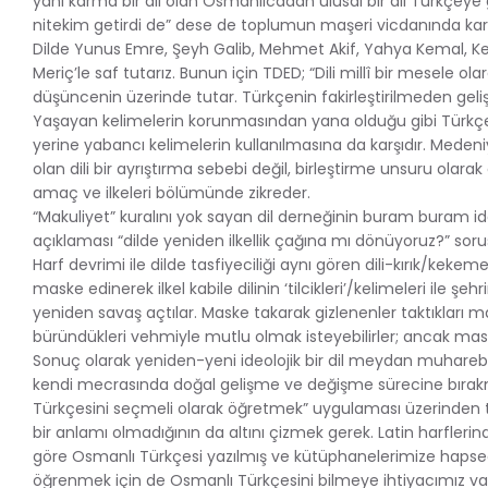
yani karma bir dil olan Osmanlıcadan ulusal bir dil Türkçeye 
nitekim getirdi de” dese de toplumun maşeri vicdanında karş
Dilde Yunus Emre, Şeyh Galib, Mehmet Akif, Yahya Kemal, K
Meriç’le saf tutarız. Bunun için TDED; “Dili millî bir mesele olar
düşüncenin üzerinde tutar. Türkçenin fakirleştirilmeden geli
Yaşayan kelimelerin korunmasından yana olduğu gibi Türkçede
yerine yabancı kelimelerin kullanılmasına da karşıdır. Medeniy
olan dili bir ayrıştırma sebebi değil, birleştirme unsuru olarak
amaç ve ilkeleri bölümünde zikreder.
“Makuliyet” kuralını yok sayan dil derneğinin buram buram id
açıklaması “dilde yeniden ilkellik çağına mı dönüyoruz?” s
Harf devrimi ile dilde tasfiyeciliği aynı gören dili-kırık/kekem
maske edinerek ilkel kabile dilinin ‘tilcikleri’/kelimeleri ile ş
yeniden savaş açtılar. Maske takarak gizlenenler taktıkları m
büründükleri vehmiyle mutlu olmak isteyebilirler; ancak maske, 
Sonuç olarak yeniden-yeni ideolojik bir dil meydan muharebes
kendi mecrasında doğal gelişme ve değişme sürecine bırakmalı
Türkçesini seçmeli olarak öğretmek” uygulaması üzerinden
bir anlamı olmadığının da altını çizmek gerek. Latin harfl
göre Osmanlı Türkçesi yazılmış ve kütüphanelerimize hapsed
öğrenmek için de Osmanlı Türkçesini bilmeye ihtiyacımız var.