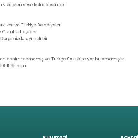
den yükselen sese kulak kesilmek
rsitesi ve Türkiye Belediyeler
rkiye Cumhurbaşkanı
Dergimizde ayrıntılı bir
fından benimsenmemiş ve Türkçe Sözlük'te yer bulamamıştır.
1091935.html
Kurumsal
Kayna