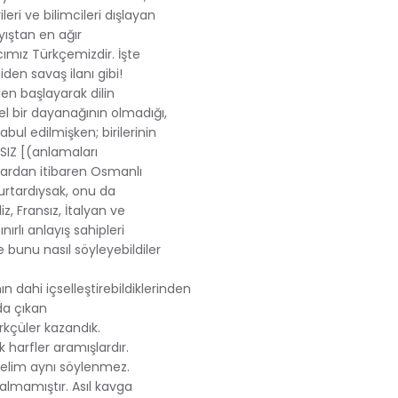
ri ve bilimcileri dışlayan
yıştan en ağır
cımız Türkçemizdir. İşte
den savaş ilanı gibi!
en başlayarak dilin
l bir dayanağının olmadığı,
bul edilmişken; birilerinin
IZ [(anlamaları
lardan itibaren Osmanlı
kurtardıysak, onu da
z, Fransız, İtalyan ve
nırlı anlayış sahipleri
bunu nasıl söyleyebildiler
ın dahi içselleştirebildiklerinden
da çıkan
kçüler kazandık.
k harfler aramışlardır.
 Selim aynı söylenmez.
almamıştır. Asıl kavga