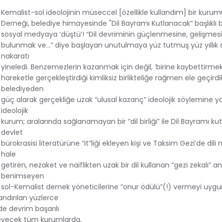
Kemalist-sol ideolojinin müseccel [özellikle kullandım] bir kurum
Derneği, belediye himayesinde "Dil Bayramı Kutlanacak” başlıklı b
sosyal medyaya ‘düştü’! “Dil devriminin güçlenmesine, gelişmes
bulunmak ve...” diye başlayan unutulmaya yüz tutmuş yüz yıllık 
nakaratı
yineledi. Benzemezlerin kazanmak için değil, ‘birine kaybettirmek
hareketle gerçekleştirdiği kimliksiz birlikteliğe rağmen ele geçirdik
belediyeden
güç alarak gerçekliğe uzak “ulusal kazanç” ideolojik söylemine 
ideolojik
kurum; aralarında sağlanamayan bir “dil birliği” ile Dil Bayramı kut
devlet
bürokrasisi literatürüne “it”liği ekleyen kişi ve Taksim Gezi’de dil
hale
getiren, nezaket ve naiflikten uzak bir dil kullanan “gezi zekalı” an
benimseyen
sol-Kemalist dernek yöneticilerine “onur ödülü”(!) vermeyi uyg
ndırılan yüzlerce
de devrim başarılı
leyecek tüm kurumlarda,