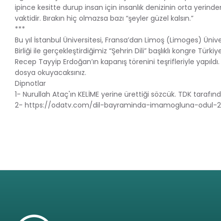
ipince kesitte durup insan için insanlık denizinin orta yerin
vaktidir. Bırakın hiç olmazsa bazı “şeyler güzel kalsın.”
***
Bu yıl İstanbul Üniversitesi, Fransa’dan Limoş (Limoges) Ünive
Birliği ile gerçekleştirdiğimiz “Şehrin Dili” başlıklı kongre Tü
Recep Tayyip Erdoğan’ın kapanış törenini teşrifleriyle yapıldı. 
dosya okuyacaksınız.
Dipnotlar
1- Nurullah Ataç'ın KELİME yerine ürettiği sözcük. TDK tara
2- https://odatv.com/dil-bayraminda-imamogluna-odul-2