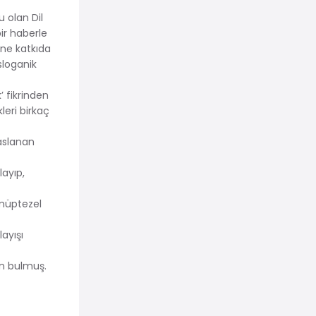
u olan Dil
ir haberle
ine katkıda
sloganik
’ fikrinden
leri birkaç
yaslanan
layıp,
i müptezel
layışı
un bulmuş.