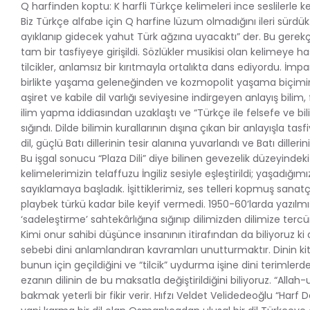
Q harfinden koptu: K harfli Türkçe kelimeleri ince seslilerle ke
Biz Türkçe alfabe için Q harfine lüzum olmadığını ileri sürdü
ayıklanıp gidecek yahut Türk ağzına uyacaktı” der. Bu gerekçe 
tam bir tasfiyeye girişildi. Sözlükler musikisi olan kelimeye
tilcikler, anlamsız bir kırıtmayla ortalıkta dans ediyordu. İmp
birlikte yaşama geleneğinden ve kozmopolit yaşama biçimind
aşiret ve kabile dil varlığı seviyesine indirgeyen anlayış bili
ilim yapma iddiasından uzaklaştı ve “Türkçe ile felsefe ve b
sığındı. Dilde bilimin kurallarının dışına çıkan bir anlayışla tasf
dil, güçlü Batı dillerinin tesir alanına yuvarlandı ve Batı dilleri
Bu işgal sonucu “Plaza Dili” diye bilinen gevezelik düzeyindeki 
kelimelerimizin telaffuzu İngiliz sesiyle eşleştirildi; yaşadığı
sayıklamaya başladık. İşittiklerimiz, ses telleri kopmuş sanat
playbek türkü kadar bile keyif vermedi. 1950-60’larda yazılm
‘sadeleştirme’ sahtekârlığına sığınıp dilimizden dilimize terc
Kimi onur sahibi düşünce insanının itirafından da biliyoruz ki 
sebebi dini anlamlandıran kavramları unutturmaktır. Dinin kit
bunun için geçildiğini ve “tilcik” uydurma işine dini terimler
ezanın dilinin de bu maksatla değiştirildiğini biliyoruz. “Allah
bakmak yeterli bir fikir verir. Hıfzı Veldet Velidedeoğlu “Harf D