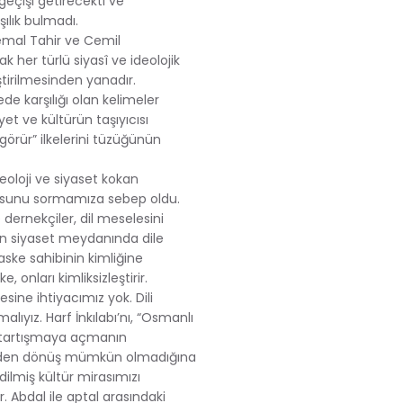
geçişi getirecekti ve
ılık bulmadı.
emal Tahir ve Cemil
ak her türlü siyasî ve ideolojik
ştirilmesinden yanadır.
 karşılığı olan kelimeler
et ve kültürün taşıyıcısı
 görür” ilkelerini tüzüğünün
eoloji ve siyaset kokan
orusunu sormamıza sebep oldu.
e dernekçiler, dil meselesini
ehrin siyaset meydanında dile
aske sahibinin kimliğine
onları kimliksizleştirir.
ine ihtiyacımız yok. Dili
yız. Harf İnkılabı’nı, “Osmanlı
 tartışmaya açmanın
erinden dönüş mümkün olmadığına
ilmiş kültür mirasımızı
 Abdal ile aptal arasındaki