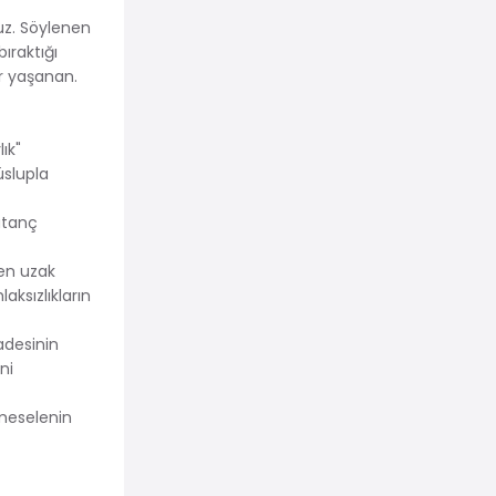
uz. Söylenen
ıraktığı
ır yaşanan.
ık"
üslupla
utanç
ten uzak
aksızlıkların
adesinin
ni
i meselenin