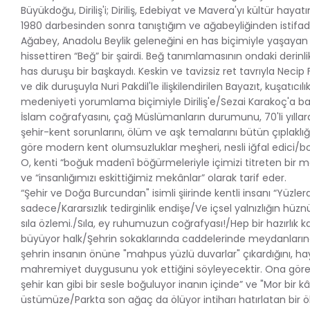
Büyükdoğu, Diriliş'i; Diriliş, Edebiyat ve Mavera'yı kültür hayat
1980 darbesinden sonra tanıştığım ve ağabeyliğinden istifa
Ağabey, Anadolu Beylik geleneğini en has biçimiyle yaşayan 
hissettiren “Beğ” bir şairdi. Beğ tanımlamasının ondaki derinlik
has duruşu bir başkaydı. Keskin ve tavizsiz ret tavrıyla Necip F
ve dik duruşuyla Nuri Pakdil'le ilişkilendirilen Bayazıt, kuşatıcılı
medeniyeti yorumlama biçimiyle Diriliş'e/Sezai Karakoç'a bağl
İslam coğrafyasını, çağ Müslümanların durumunu, 70'li yıllarda
şehir-kent sorunlarını, ölüm ve aşk temalarını bütün çıplaklı
göre modern kent olumsuzluklar meşheri, nesli iğfal edici/
O, kenti “boğuk madenî böğürmeleriyle içimizi titreten bir m
ve “insanlığımızı eskittiğimiz mekânlar” olarak tarif eder.
“Şehir ve Doğa Burcundan" isimli şiirinde kentli insanı “Yüzl
sadece/Kararsızlık tedirginlik endişe/Ve içsel yalnızlığın hü
sıla özlemi./Sıla, ey ruhumuzun coğrafyası!/Hep bir hazırlık 
büyüyor halk/Şehrin sokaklarında caddelerinde meydanların
şehrin insanın önüne "mahpus yüzlü duvarlar" çıkardığını, hayat
mahremiyet duygusunu yok ettiğini söyleyecektir. Ona göre “
şehir kan gibi bir sesle boğuluyor inanın içinde” ve "Mor bir 
üstümüze/Parkta son ağaç da ölüyor intiharı hatırlatan bir ö