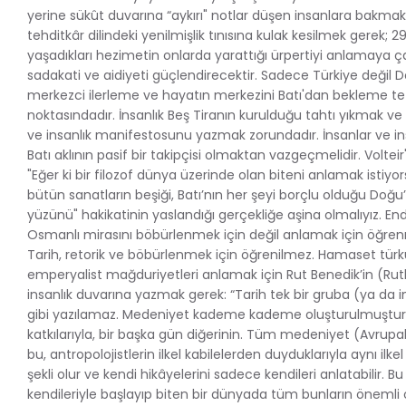
yerine sükût duvarına “aykırı" notlar düşen insanlara bakmak 
tehditkâr dilindeki yenilmişlik tınısına kulak kesilmek gerek; 2
yaşadıkları hezimetin onlarda yarattığı ürpertiyi anlamaya 
sadakati ve aidiyeti güçlendirecektir. Sadece Türkiye değil 
merkezci ilerleme ve hayatın merkezini Batı'dan bekleme 
noktasındadır. İnsanlık Beş Tiranın kurulduğu tahtı yıkmak ve 
ve insanlık manifestosunu yazmak zorundadır. İnsanlar ve ins
Batı aklının pasif bir takipçisi olmaktan vazgeçmelidir. Volteir'
"Eğer ki bir filozof dünya üzerinde olan biteni anlamak istiy
bütün sanatların beşiği, Batı’nın her şeyi borçlu olduğu Doğu
yüzünü" hakikatinin yaslandığı gerçekliğe aşina olmalıyız. En
Osmanlı mirasını böbürlenmek için değil anlamak için öğrenm
Tarih, retorik ve böbürlenmek için öğrenilmez. Hamaset türkül
emperyalist mağduriyetleri anlamak için Rut Benedik’in (Ruth
insanlık duvarına yazmak gerek: “Tarih tek bir gruba (ya da 
gibi yazılamaz. Medeniyet kademe kademe oluşturulmuştur,
katkılarıyla, bir başka gün diğerinin. Tüm medeniyet (Avrupalı
bu, antropolojistlerin ilkel kabilelerden duyduklarıyla aynı ilke
şekli olur ve kendi hikâyelerini sadece kendileri anlatabilir. Bu 
kendileriyle başlayıp biten bir dünyada tüm bunların önemli 