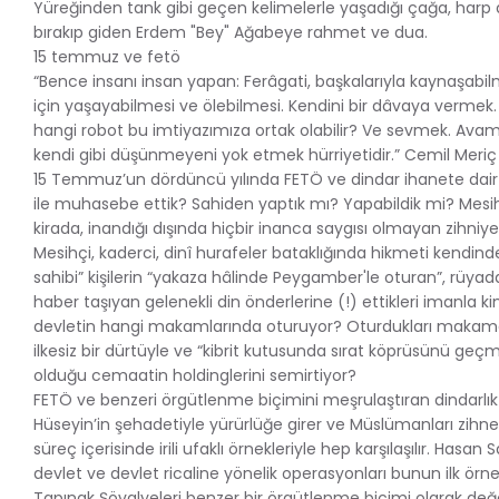
Yüreğinden tank gibi geçen kelimelerle yaşadığı çağa, harp
bırakıp giden Erdem "Bey" Ağabeye rahmet ve dua.
15 temmuz ve fetö
“Bence insanı insan yapan: Ferâgati, başkalarıyla kaynaşabilm
için yaşayabilmesi ve ölebilmesi. Kendini bir dâvaya verme
hangi robot bu imtiyazımıza ortak olabilir? Ve sevmek. Avam 
kendi gibi düşünmeyeni yok etmek hürriyetidir.” Cemil Meriç 
15 Temmuz’un dördüncü yılında FETÖ ve dindar ihanete da
ile muhasebe ettik? Sahiden yaptık mı? Yapabildik mi? Mesihç
kirada, inandığı dışında hiçbir inanca saygısı olmayan zihniye
Mesihçi, kaderci, dinî hurafeler bataklığında hikmeti kendi
sahibi” kişilerin “yakaza hâlinde Peygamber'le oturan”, rüy
haber taşıyan gelenekli din önderlerine (!) ettikleri imanla k
devletin hangi makamlarında oturuyor? Oturdukları makamd
ilkesiz bir dürtüyle ve “kibrit kutusunda sırat köprüsünü ge
olduğu cemaatin holdinglerini semirtiyor?
FETÖ ve benzeri örgütlenme biçimini meşrulaştıran dindarlık a
Hüseyin’in şehadetiyle yürürlüğe girer ve Müslümanları zihnen 
süreç içerisinde irili ufaklı örnekleriyle hep karşılaşılır. Hasan
devlet ve devlet ricaline yönelik operasyonları bunun ilk örnek
Tapınak Şövalyeleri benzer bir örgütlenme biçimi olarak değer