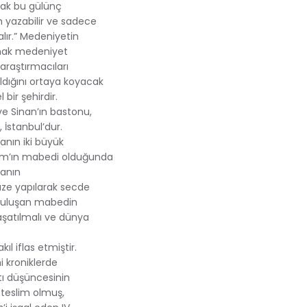
ncak bu gülünç
n yazabilir ve sadece
alır.” Medeniyetin
lmak medeniyet
 araştırmacıları
ıldığını ortaya koyacak
bir şehirdir.
e Sinan’ın bastonu,
 İstanbul’dur.
anın iki büyük
İslam’ın mabedi olduğunda
manın
üze yapılarak secde
 buluşan mabedin
aşatılmalı ve dünya
l iflas etmiştir.
hi kroniklerde
tı düşüncesinin
e teslim olmuş,