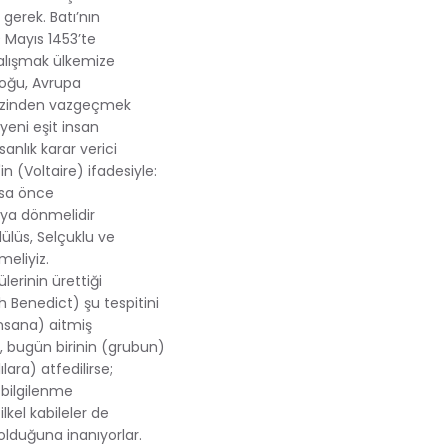
gerek. Batı’nın
9 Mayıs 1453’te
çalışmak ülkemize
Doğu, Avrupa
tezinden vazgeçmek
yeni eşit insan
anlık karar verici
in (Voltaire) ifadesiyle:
orsa önce
’ya dönmelidir
dülüs, Selçuklu ve
eliyiz.
erinin ürettiği
 Benedict) şu tespitini
insana) aitmiş
 bugün birinin (grubun)
lara) atfedilirse;
l bilgilenme
ilkel kabileler de
olduğuna inanıyorlar.