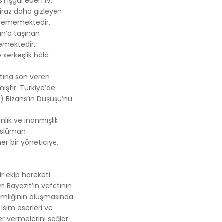
i işgal eden IV.
biraz daha gizleyen
leyememektedir.
an’a taşınan
memektedir.
e serkeşlik hâlâ
atına son veren
ştır. Türkiye’de
) Bizans’ın Düşüşü’nü
nlık ve inanmışlık
Müslüman
er bir yöneticiye,
r ekip hareketi
 Bayazıt’ın vefatının
kimliğinin oluşmasında
 isim eserleri ve
er vermelerini sağlar.