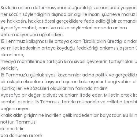
Sözlerin anlam deformasyonuna uğratıldığı zamanlarda yaşıyor
her sözün söylendiğinin dışında bir algı ile insanı şüpheye maruz b
ve hakikatin, hakikat ötesi gerçekliklere feda edildiği bir zamand
Ayasofya mabet, cami ve müze söylemleri arasında anlam
deformasyonuna uğratılırken,
15 Temmuz kalkışması ile ortaya çıkan "kiralık aklın ürettiği dindarl
ve millet iradesinin ortaya koyduğu fedakârlığı anlamsızlaştıran 
ekranlarda,
medya mahfillerinde tartışan kimi siyasi çevrelerin tartışmaları 
vericidir.
15 Temmuz’u günlük siyasi kazanımlar adına politik ve gerçeklik
bir üslupla ekranlara taşıyan taşeron kalemşorlar hangi vahim ahl
işbirlikçileri ve sözcüleri olduklarının farkında mıdır?
Ayasofya bir değer, aidiyet ve anlam ifade eder. Millet’in ortak ir
sembol eseridir. 15 Temmuz, terörle mücadele ve milletin tercihi
beğenmeyen
kiralık aklın girişimine indirilen çelik iradeden bir balyozdur. Bu ik
r nottur. Temmuz
i parıltıdır.
ata dönüşen retorik