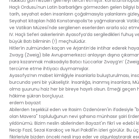
hakikati görmezden gelmeyi tercih etmiştir. Konstantinopolis’
Haçlı Ordusu'nun Latin barbarlığını görmezden gelen bilgiyi 
tarih, seyahat eden insanların çoğalmasıyla yalanlarını giz
Seyahat kitapları hâlâ Konstanapolis’te yağmalanarak Vatik
ve Vatikan Müzesi'nde sergilenen eserlerden ısrarla söz et
IV. Haçlı Seferi askerlerinin Ayasofya’da sergiledikleri fuhuş v
büyük Batı biliminin (!) meçhulüdür.
Hitler’in zulmünden kaçan ve Arjantin’de intihar ederek hay
Zıvayg (Zweig) bile Avrupamerkezci anlayışın dışına çıkamamı
para kazanmak maksadıyla Batıcı tüccarlar Zıvayg’ın’ (Zweig
tercüme etme ihtiyacı duymamışlar.
Ayasofya’nın mabet kimliğiyle insanlarla buluşturulması, insa
burcunda yeni bir yükseliştir. İnsanlığa, inanmış insanlara, 
olma şuurunu haiz her bir bireye hayırlı olsun. Emeği geçen h
hâkime şükran borçluyuz.
erdem bayazıt
Abilerden teşekkül eden ve Rasim Özdenören'in ifadesiyle "bi
olan Mavera" topluluğunun nevi şahsına münhasır şairi Erdem
yıldönümü. Bizim neslin abilerinden Bayazıt'ın fikrî ve edebî 
Necip Fazıl, Sezai Karakoç ve Nuri Pakdil'in izleri görülür. Bu üç
fikirleriyle bizden önceki nesli inşa eder ve olgunlaştırarak es