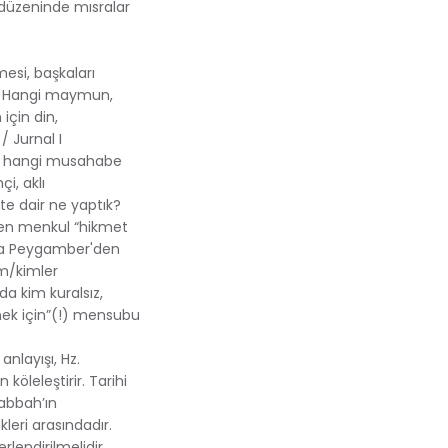
 düzeninde mısralar
esi, başkaları
k. Hangi maymun,
için din,
/ Jurnal I
ir hangi musahabe
i, aklı
te dair ne yaptık?
nden menkul “hikmet
ada Peygamber'den
im/kimler
a kim kuralsız,
çmek için”(!) mensubu
nlayışı, Hz.
köleleştirir. Tarihi
 Sabbah’ın
leri arasındadır.
lendirilmelidir.