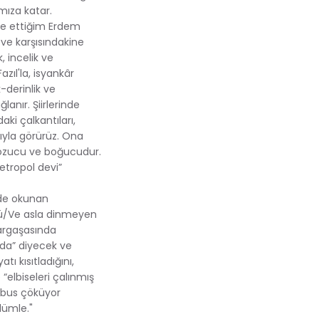
ımıza katar.
de ettiğim Erdem
ve karşısındakine
, incelik ve
azıl'la, isyankâr
k-derinlik ve
anır. Şiirlerinde
ki çalkantıları,
ğıyla görürüz. Ona
bozucu ve boğucudur.
etropol devi”
erde okunan
znü/Ve asla dinmeyen
kargaşasında
da” diyecek ve
ı kısıtladığını,
elbiseleri çalınmış
kâbus çöküyor
lümle."