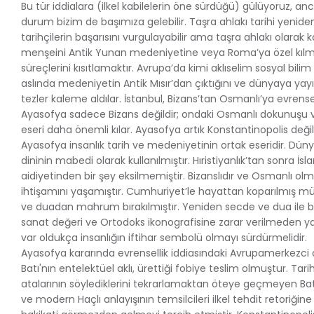
Bu tür iddialara (ilkel kabilelerin öne sürdüğü) gülüyoruz, a
durum bizim de başımıza gelebilir. Taşra ahlakı tarihi yenide
tarihçilerin başarısını vurgulayabilir ama taşra ahlakı olarak k
menşeini Antik Yunan medeniyetine veya Roma’ya özel kı
süreçlerini kısıtlamaktır. Avrupa’da kimi aklıselim sosyal bilim
aslında medeniyetin Antik Mısır’dan çıktığını ve dünyaya yay
tezler kaleme aldılar. İstanbul, Bizans’tan Osmanlı’ya evrensel 
Ayasofya sadece Bizans değildir; ondaki Osmanlı dokunuşu v
eseri daha önemli kılar. Ayasofya artık Konstantinopolis değil,
Ayasofya insanlık tarih ve medeniyetinin ortak eseridir. Düny
dininin mabedi olarak kullanılmıştır. Hıristiyanlık’tan sonra 
aidiyetinden bir şey eksilmemiştir. Bizanslıdır ve Osmanlı ol
ihtişamını yaşamıştır. Cumhuriyet’le hayattan koparılmış m
ve duadan mahrum bırakılmıştır. Yeniden secde ve dua ile
sanat değeri ve Ortodoks ikonografisine zarar verilmeden y
var oldukça insanlığın iftihar sembolü olmayı sürdürmelidir.
Ayasofya kararında evrensellik iddiasındaki Avrupamerkezci akı
Batı'nın entelektüel aklı, ürettiği fobiye teslim olmuştur. Tari
atalarının söylediklerini tekrarlamaktan öteye geçmeyen Ba
ve modern Haçlı anlayışının temsilcileri ilkel tehdit retoriğin