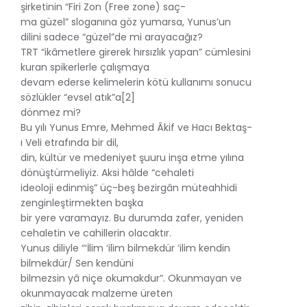
şirketinin “Firi Zon (Free zone) saç-
ma güzel” sloganına göz yumarsa, Yunus’un
dilini sadece “güzel”de mi arayacağız?
TRT “ikâmetlere girerek hırsızlık yapan” cümlesini
kuran spikerlerle çalışmaya
devam ederse kelimelerin kötü kullanımı sonucu
sözlükler “evsel atık”a[2]
dönmez mi?
Bu yılı Yunus Emre, Mehmed Âkif ve Hacı Bektaş-
ı Veli etrafında bir dil,
din, kültür ve medeniyet şuuru inşa etme yılına
dönüştürmeliyiz. Aksi hâlde “cehaleti
ideoloji edinmiş” üç-beş bezirgân müteahhidi
zenginleştirmekten başka
bir yere varamayız. Bu durumda zafer, yeniden
cehaletin ve cahillerin olacaktır.
Yunus diliyle “‘İlim ‘ilim bilmekdür ‘ilim kendin
bilmekdür/ Sen kendüni
bilmezsin yâ niçe okumakdur”. Okunmayan ve
okunmayacak malzeme üreten