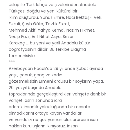
üslup ile Türk lehçe ve şivelerinden Anadolu
Türkçesi doğdu ve yeni kültürel bir
iklim oluşturdu. Yunus Emre, Hacı Bektaş-ı Veli,
Fuzulî, Şeyh Gâlip, Tevfik Fikret,
Mehmed Âkif, Yahya Kemal, Nazım Hikmet,
Necip Fazıl, Arif Nihat Asya, Sezai
Karakoç … bu yeni ve yerli Anadolu kültür
coğrafyasının dilidir. Bu terkibe ulaşma
temennisiyle.
***
Azerbaycan Hocalı’da 29 yıl önce Şubat ayında
yaşlı, çocuk, genç ve kadın
gözetmeksizin Ermeni ordusu bir soykırım yaptı.
20. yüzyıl başında Anadolu
topraklarında gerçekleştirdikleri vahşete denk bir
vahşeti asrın sonunda icra
ederek insanlık yolculuğunda bir mesafe
almadıklarını ortaya koyan vandalları
ve vandalizme göz yuman uluslararası insan
hakları kuruluşlarını kınıyoruz. İnsan,