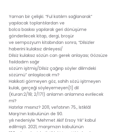
Yaman bir çelişki. “Ful katılım sağlanarak”
yapılacak toplantılardan ve
bolca baskısı yapılarak geri dönüşüme
gönderilecek kitap, dergi, broşür
ve sempozyum kitabından sonra, “Dilsizler
haberini kulaksız dinleyesi/
Dilsiz kulaksız sözün can gerek anlayası; Gözsüze
fısıldadım sağır
sözüm işitmiş/Dilsiz çağırıp söyler dilimdeki
sözümü” anlaşılacak mı?
Hakikati görmeyen göz, sahih sözü işitmeyen
kulak, gerçeği söyleyemeyen[1] dil
(Kuran:2/18; 2/171) anlamın anlamına evrilecek
mi?
Hatırlar mısınız? 2011, vefatının 75., İstiklâl
Marşı’nın kabulünün de 90.
yılı nedeniyle “Mehmet Akif Ersoy Yılı” kabul
edilmişti. 2021, marşımızın kabulünün