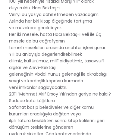
100. yılı nedeniyle “İstiklal Marşı Yılı” olarak
duyuruldu. Hacı Bektaş-ı
Veli’yi bu yazıya dâhil etmeden yazacağım.
Aslında her biri kitap ölçeğinde tartışma
ve müzakere gerektiriyor.
Her iki mesele, hatta Hacı Bektaş-ı Veli ile üç
mesele de bu coğrafyanın
temel meseleleri arasında anahtar işlevi görür.
Yılı bu anlayışla değerlendirebilirsek
dilimiz, kültürümüz, millî aidiyetimiz, tasavvufî
algılar ve Alevî-Bektaşî
geleneğinin Abdal Yunus geleneği ile akrabalığı
sevgi ve kardeşlik köprüsü kurmada
yeni imkânlar sağlayacaktır.
2011 “Mehmet Akif Ersoy Yılı”ndan geriye ne kaldı?
Sadece kötü kâğıtlara
Safahat basıp belediyeler ve diğer kamu
kurumları aracılığıyla dağıtan veya
ilgili fatura kesildikten sonra kitap kolilerini geri
dönüşüm tesislerine gönderen
uyduruk şirketler. Çöp konteynerlerinde