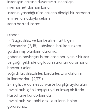
insanlığın acısına duyarsızsa; insanlığın
merhamet damarı kanar.
İnsanın yaşadığı tüm acıların dindiği bir zamana
ermesi umuduyla selam
sana hazreti insan!
Dipnot
1- “Sağır, dilsiz ve kör kesilirler; artık geri
dönmezler”(2/18); “Böylece, hakikati inkara
şartlanmış olanların durumu,
çobanın haykırışını işiten ama onu yalnız bir ses
ve çağrı şeklinde algılayan sürünün durumuna
benzer. Onlar
sağırdırlar, dilsizdirler, kördürler; zira akıllarını
kullanmazlar” (2/171).
2- İngilizce domestic waste karşılığı uydurulan
“evsel atık” çöp karşılığı uydurulmuş bir ifade.
Hastahane koridorlarında
“evsel atık” ve “tıbbi atık” kutularını bolca
görürsünüz.