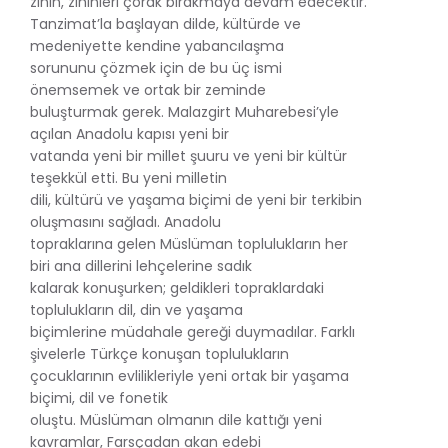
zihin, zihinleri çorak bırakmaya devam edecektir.
Tanzimat’la başlayan dilde, kültürde ve
medeniyette kendine yabancılaşma
sorununu çözmek için de bu üç ismi
önemsemek ve ortak bir zeminde
buluşturmak gerek. Malazgirt Muharebesi’yle
açılan Anadolu kapısı yeni bir
vatanda yeni bir millet şuuru ve yeni bir kültür
teşekkül etti. Bu yeni milletin
dili, kültürü ve yaşama biçimi de yeni bir terkibin
oluşmasını sağladı. Anadolu
topraklarına gelen Müslüman toplulukların her
biri ana dillerini lehçelerine sadık
kalarak konuşurken; geldikleri topraklardaki
toplulukların dil, din ve yaşama
biçimlerine müdahale gereği duymadılar. Farklı
şivelerle Türkçe konuşan toplulukların
çocuklarının evlilikleriyle yeni ortak bir yaşama
biçimi, dil ve fonetik
oluştu. Müslüman olmanın dile kattığı yeni
kavramlar, Farsçadan akan edebi