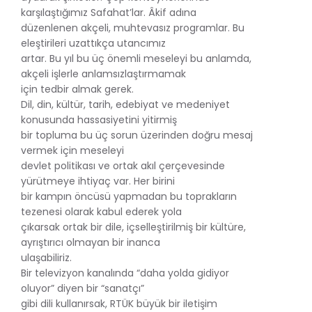
karşılaştığımız Safahat’lar. Âkif adına
düzenlenen akçeli, muhtevasız programlar. Bu
eleştirileri uzattıkça utancımız
artar. Bu yıl bu üç önemli meseleyi bu anlamda,
akçeli işlerle anlamsızlaştırmamak
için tedbir almak gerek.
Dil, din, kültür, tarih, edebiyat ve medeniyet
konusunda hassasiyetini yitirmiş
bir topluma bu üç sorun üzerinden doğru mesaj
vermek için meseleyi
devlet politikası ve ortak akıl çerçevesinde
yürütmeye ihtiyaç var. Her birini
bir kampın öncüsü yapmadan bu toprakların
tezenesi olarak kabul ederek yola
çıkarsak ortak bir dile, içselleştirilmiş bir kültüre,
ayrıştırıcı olmayan bir inanca
ulaşabiliriz.
Bir televizyon kanalında “daha yolda gidiyor
oluyor” diyen bir “sanatçı”
gibi dili kullanırsak, RTÜK büyük bir iletişim