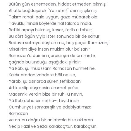
Bütün gün esnemeden, hiddet etmeden bıkmış;
Al atla bağdaşarak "Ya sefer!" demiş çıkmış.
Takım rahat, pala uygun, gaza mübarek ola:
Tavuklu, hindili köylerde haftalarca mola.
Ref'iki arpayı bulmuş, keser, ferîh ü fahur;
Bu dört öğün yiyip ister sonunda bir de sahur
Bedava sofraya düştün mü, hoş geçer Ramazan;
Misafirim diye insan mukim olur ba'zan.”
Ramazan’a dair en çarpıcı şiiri de ümmete
çağrıda bulunduğu aşağıdaki şiiridir:
Yâ Rab, şu muazzam Ramazan hürmetine,
Kaldır aradan vahdete hâil ne ise,
Yârab, şu asırlarca süren tefrikadan
Artık ezilip düşmesin ümmet ye’se.
Mademki verdin bize bir ruh–u nevin,
Yâ Rab daha bir nefha–i teyid insin
Cumhuriyet sonrası şiir ve edebiyatımıza
Ramazan
ve orucu doğru bir anlatımla bize aktaran
Necip Fazıl ve Sezai Karakoç’tur. Karakoç’un