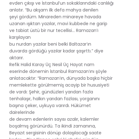
evden çıkışı ve İstanbul’un sokaklarındaki canlılığı
anlatır. “Bu akşam ilk defa mahya denilen
şeyi gördüm. Minareden minareye havada
uzanan ışıktan yazılar, mavi kubbede ne garip
ve tabiat üstü bir nur tecellisi... Ramazan’ı
karşılayan
bu nurdan yazılar beni belki Baltazar’ın
duvarda gördüğü yazılar kadar şaşırttı.” diye
aktarır.
Refik Halid Karay Üç Nesil Üç Hayat nam
eserinde dönemin İstanbul Ramazan’ını şöyle
anlatacaktır: “Ramazan’ın, dünyada başka hiçbir
memlekette görülmemiş acayip bir hususiyeti
de vardı: Şehir, gündüzleri yarıdan fazla
tenhalaşır, halkın yarıdan fazlası, yorganını
başına çeker, uykuya varırdı. Hükümet
dairelerinde
de devam edenlerin sayısı azalır, kalemler
boşalmış görünürdü. Ta ikindi zamanına,
Beyazıt sergisinin dönüp dolaşılacağı saate