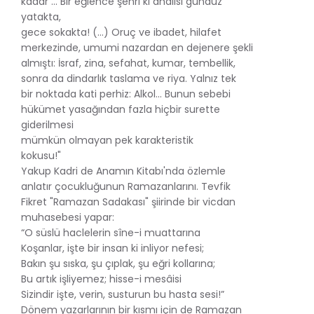
kadar ... Bir eğlence şehri ki ahalisi gündüz
yatakta,
gece sokakta! (...) Oruç ve ibadet, hilafet
merkezinde, umumi nazardan en dejenere şekli
almıştı: İsraf, zina, sefahat, kumar, tembellik,
sonra da dindarlık taslama ve riya. Yalnız tek
bir noktada kati perhiz: Alkol... Bunun sebebi
hükümet yasağından fazla hiçbir surette
giderilmesi
mümkün olmayan pek karakteristik
kokusu!"
Yakup Kadri de Anamın Kitabı'nda özlemle
anlatır çocukluğunun Ramazanlarını. Tevfik
Fikret "Ramazan Sadakası" şiirinde bir vicdan
muhasebesi yapar:
“O süslü haclelerin sîne-i muattarına
Koşanlar, işte bir insan ki inliyor nefesi;
Bakın şu sıska, şu çıplak, şu eğri kollarına;
Bu artık işliyemez; hisse-i mesâisi
Sizindir işte, verin, susturun bu hasta sesi!”
Dönem yazarlarının bir kısmı için de Ramazan