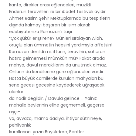
kanto, direkler arası eğlenceleri, müzikli
Enderun teravihleri ile bir ibadet festivali ayıdır.
Ahmet Rasim Şehir Mektupları’nda bu tespitlerin
dışında kalmayı başaran bir isim olarak
edebiyatımıza Ramazan’ı taşır:
“Çok şükür eriştirene? Günleri sıralayan Allah,
oruçlu olan ümmetin hepsini yardımıyla affetsin!
Ramazan denildi mi, iftarın, teravihin, sahurun
hatıra gelmemesi mümkün mü? Fakat arada
mahya, davul meraklılarını da unutmak olmaz.
Onların da kendilerine göre eğlenceleri vardır.
Hatta büyük camilerde kurulan mahyaları bu
sene gecesi gecesine kaydederek uğraşacak
olanlar
da nadir değildir. / Davula gelince … Yalnız
mahalle beylerinin eline geçmemeli, geçerse
aşçı-
ya, ayvaza, mama dadıya, ihtiyar sütnineye,
pehlivanlık
kurallarına, yazın Büyükdere, Bentler