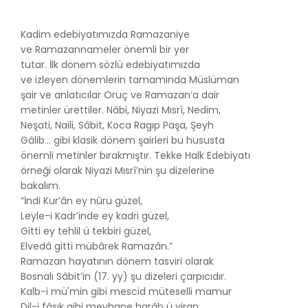
Kadim edebiyatımızda Ramazaniye
ve Ramazannameler önemli bir yer
tutar. İlk dönem sözlü edebiyatımızda
ve izleyen dönemlerin tamamında Müslüman
şair ve anlatıcılar Oruç ve Ramazan’a dair
metinler ürettiler. Nâbi, Niyazi Mısrî, Nedim,
Neşati, Naili, Sâbit, Koca Ragıp Paşa, Şeyh
Gâlib… gibi klasik dönem şairleri bu hususta
önemli metinler bırakmıştır. Tekke Halk Edebiyatı
örneği olarak Niyazi Mısrî’nin şu dizelerine
bakalım.
“İndi Kur’ân ey nûru güzel,
Leyle-i Kadr’inde ey kadri güzel,
Gitti ey tehlil ü tekbiri güzel,
Elvedâ gitti mübârek Ramazân.”
Ramazan hayatının dönem tasviri olarak
Bosnalı Sâbit’in (17. yy) şu dizeleri çarpıcıdır.
Kalb-i mü'min gibi mescid müteselli mamur
Dil-i fâsık gibi meyhane harâb ü viran