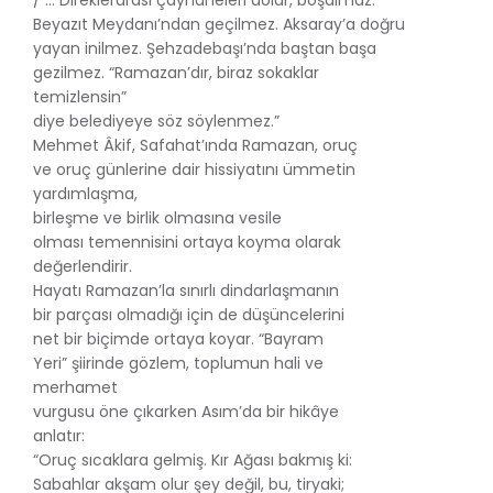
Beyazıt Meydanı’ndan geçilmez. Aksaray’a doğru
yayan inilmez. Şehzadebaşı’nda baştan başa
gezilmez. “Ramazan’dır, biraz sokaklar
temizlensin”
diye belediyeye söz söylenmez.”
Mehmet Âkif, Safahat’ında Ramazan, oruç
ve oruç günlerine dair hissiyatını ümmetin
yardımlaşma,
birleşme ve birlik olmasına vesile
olması temennisini ortaya koyma olarak
değerlendirir.
Hayatı Ramazan’la sınırlı dindarlaşmanın
bir parçası olmadığı için de düşüncelerini
net bir biçimde ortaya koyar. “Bayram
Yeri” şiirinde gözlem, toplumun hali ve
merhamet
vurgusu öne çıkarken Asım’da bir hikâye
anlatır:
“Oruç sıcaklara gelmiş. Kır Ağası bakmış ki:
Sabahlar akşam olur şey değil, bu, tiryaki;