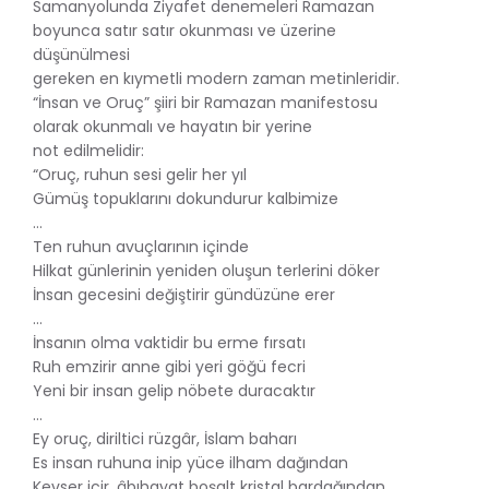
Samanyolunda Ziyafet denemeleri Ramazan
boyunca satır satır okunması ve üzerine
düşünülmesi
gereken en kıymetli modern zaman metinleridir.
“İnsan ve Oruç” şiiri bir Ramazan manifestosu
olarak okunmalı ve hayatın bir yerine
not edilmelidir:
“Oruç, ruhun sesi gelir her yıl
Gümüş topuklarını dokundurur kalbimize
…
Ten ruhun avuçlarının içinde
Hilkat günlerinin yeniden oluşun terlerini döker
İnsan gecesini değiştirir gündüzüne erer
…
İnsanın olma vaktidir bu erme fırsatı
Ruh emzirir anne gibi yeri göğü fecri
Yeni bir insan gelip nöbete duracaktır
…
Ey oruç, diriltici rüzgâr, İslam baharı
Es insan ruhuna inip yüce ilham dağından
Kevser içir, âbıhayat boşalt kristal bardağından