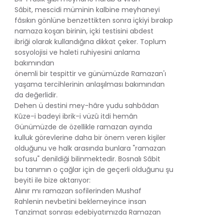
Sâbit, mescidi müminin kalbine meyhaneyi
fâsıkın gönlüne benzettikten sonra içkiyi bırakıp
namaza koşan birinin, içki testisini abdest
ibriği olarak kullandığına dikkat çeker. Toplum
sosyolojisi ve haleti ruhiyesini anlama
bakımından
önemli bir tespittir ve günümüzde Ramazan'ı
yaşama tercihlerinin anlaşılması bakımından
da değerlidir.
Dehen ü destini mey-hâre yudu sahbâdan
Kûze-i badeyi ibrik-i vüzû itdi hemân
Günümüzde de özellikle ramazan ayında
kulluk görevlerine daha bir önem veren kişiler
olduğunu ve halk arasında bunlara "ramazan
sofusu" denildiği bilinmektedir. Bosnalı Sâbit
bu tanımın o çağlar için de geçerli olduğunu şu
beyiti ile bize aktarıyor:
Alınır mı ramazan sofilerinden Mushaf
Rahlenin nevbetini beklemeyince insan
Tanzimat sonrası edebiyatımızda Ramazan