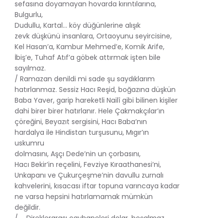
sefasına doyamayan hovarda kırıntılarına,
Bulgurlu,
Dudullu, Kartal… köy düğünlerine alışık
zevk düşkünü insanlara, Ortaoyunu seyircisine,
Kel Hasan’a, Kambur Mehmed’e, Komik Arife,
İbiş’e, Tuhaf Atıf’a göbek attırmak işten bile
sayılmaz.
/ Ramazan denildi mi sade şu saydıklarım
hatırlanmaz. Sessiz Hacı Reşid, boğazına düşkün
Baba Yaver, garip hareketli Nailî gibi bilinen kişiler
dahi birer birer hatırlanır. Hele Çakmakçılar’ın
çöreğini, Beyazıt sergisini, Hacı Baba’nın
hardalya ile Hindistan turşusunu, Mıgır’ın
uskumru
dolmasını, Aşçı Dede’nin un çorbasını,
Hacı Bekir’in reçelini, Fevziye Kıraathanesi’ni,
Unkapanı ve Çukurçeşme’nin davullu zurnalı
kahvelerini, kısacası iftar topuna varıncaya kadar
ne varsa hepsini hatırlamamak mümkün
değildir.
/ … Direklerarası çayhaneleri dolar, boşalmaz.