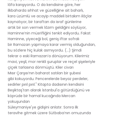
lâfa karışıyordu. O da kendisine göre, her
ilkbaharda sıhhat ve güzelliğine ait baharlı,
kara üzümlü ve acayip maddeli birtakım ilâçlar
kaynatıyor, bir taraftan da israf günlerine
artık bir son vermek lâzım geldiğini söylüyor,
Haminne’nin müsrifliğini tenkit ediyordu. Fakat
Haminne, yiyeceği bol, geniş iftar sofralı
bir Ramazan yapmaya karar vermiş olduğundan,
bu sözlere hiç kulak asmıyordu. (...) Şimdi
tekrar o eski Ramazan’a dönüyorum. Kilerimiz
mavi, yeşil, mor renkli şuruplar ve reçel şişeleriyle
çiçek tarlasına dönmüştü. Kiler civarı
Mısır Çarşısı’nın baharat satılan bir şubesi
gibi kokuyordu. Pencerelerde beyaz perdeler,
sedirler pırıl pırıl." Kitapta dadısının kendisini
Beşiktaş'tan alarak İstanbul'a götürdüğünü ve
köprüde bir hamal kucağında Mercan
yokuşundan
Süleymaniye'ye gidişini anlatır. Sonra ilk
teravihe gitmek üzere Sütbaba’nın omuzunda