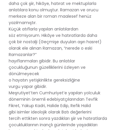
daha çok şiir, hikâye, hatırat ve mektuplarla
anlatılara konu olmuştur. Ramazan ve orucu
merkeze alan bir roman maalesef henüz
yazılmamıştır.
Küçük atıflarla yapılan anlatılardan
söz etmiyorum. Hikâye ve hatıratlarda daha
çok bir nostalji (Geçmişe duyulan aşırı hasret)
olarak ele alınan Ramazan, “nerede o eski
Ramazanlar?”
hayıflanmaları gibidir. Bu anlatılar
çocukluğunun güzelliklerini özleyen ve
dönülmeyecek
o hayatın yetişkinlikte gereksizliğine
vurgu yapar gibidir.
Meşrutiyet’ten Cumhuriyet’e yapılan yolculuk
döneminin önemli edebiyatçılarından Tevfik
Fikret, Yakup Kadri, Halide Edip, Refik Halid
gibi isimler ideolojik olarak Batı değerlerini
tercih ettikten sonra yazdıkları şiir ve hatıratlarda
çocukluklarının inançlı günlerinde yaşadıkları