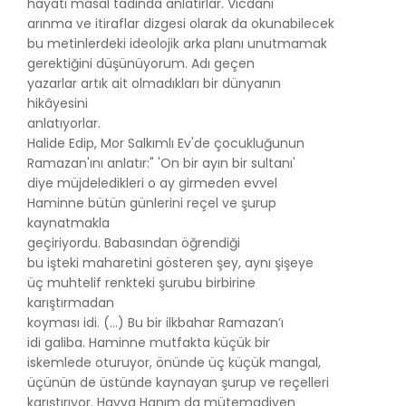
hayatı masal tadında anlatırlar. Vicdani
arınma ve itiraflar dizgesi olarak da okunabilecek
bu metinlerdeki ideolojik arka planı unutmamak
gerektiğini düşünüyorum. Adı geçen
yazarlar artık ait olmadıkları bir dünyanın
hikâyesini
anlatıyorlar.
Halide Edip, Mor Salkımlı Ev'de çocukluğunun
Ramazan'ını anlatır:" 'On bir ayın bir sultanı'
diye müjdeledikleri o ay girmeden evvel
Haminne bütün günlerini reçel ve şurup
kaynatmakla
geçiriyordu. Babasından öğrendiği
bu işteki maharetini gösteren şey, aynı şişeye
üç muhtelif renkteki şurubu birbirine
karıştırmadan
koyması idi. (...) Bu bir ilkbahar Ramazan’ı
idi galiba. Haminne mutfakta küçük bir
iskemlede oturuyor, önünde üç küçük mangal,
üçünün de üstünde kaynayan şurup ve reçelleri
karıştırıyor. Havva Hanım da mütemadiyen