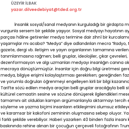
ÜZEYİR İLBAK
yazar.dilveedebiyat@tded.org.tr
İnsanlık sosyal/sanal medyanın kurguladığı bir girdapta ma
vurgunla sersem bir şekilde yaşıyor. Sosyal medyayı hayatının ay
parçası hâline getirenler medya terimine dair zihnî bir kurcalam
yaşamışlar mı acaba? “Medya” diye adlandırılan mecra “Radyo, t
gazete, dergi vb. iletişim ve yayın organlarının tamamına verilen
tanımlanmasına rağmen; belli gruplar, ideolojiler, çıkar çevreleri,
dezenformasyon ve algı uzmanları medyayı insanlığın canına ok
mecraya dönüştürmüştür. İnsanlar için doğru bilgi üretmesi ge
medya, bilgiye erişimi kolaylaştırması gerekirken; gereğinden f
ve yorumla doğruları öğrenmeyi engelleyen kirli bir bilgi kazanın
Tarifte sözü edilen medya araçları belli gruplar aracılığıyla belli si
kültürel cemaatin sesine ve sözüne dönüşerek ilgilendikleri mese
tamamını ait oldukları kampın argümanlarıyla aktarmayı tercih e
söyleme ve yazma biçimi insanların etkileşimini olumsuz etkiley
ve karamsar bir kakofoni zemininin oluşmasına sebep oluyor. Yazı
 iki farklı şekilde verebiliyor. Haberi yazarken 40 binden fazla insanı
 baskınında rehine alınan bir çocuğun çerçeveli fotoğrafının Tru