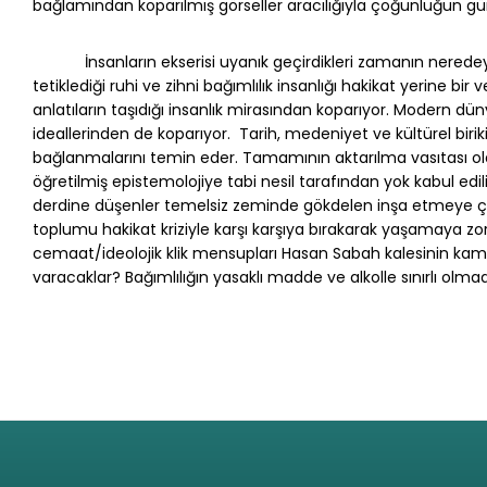
bağlamından koparılmış görseller aracılığıyla çoğunluğun gürül
İnsanların ekserisi uyanık geçirdikleri zamanın neredeys
tetiklediği ruhi ve zihni bağımlılık insanlığı hakikat yerine bi
anlatıların taşıdığı insanlık mirasından koparıyor. Modern dün
ideallerinden de koparıyor. Tarih, medeniyet ve kültürel birikim
bağlanmalarını temin eder. Tamamının aktarılma vasıtası ol
öğretilmiş epistemolojiye tabi nesil tarafından yok kabul ed
derdine düşenler temelsiz zeminde gökdelen inşa etmeye çalış
toplumu hakikat kriziyle karşı karşıya bırakarak yaşamaya zor
cemaat/ideolojik klik mensupları Hasan Sabah kalesinin k
varacaklar? Bağımlılığın yasaklı madde ve alkolle sınırlı olma