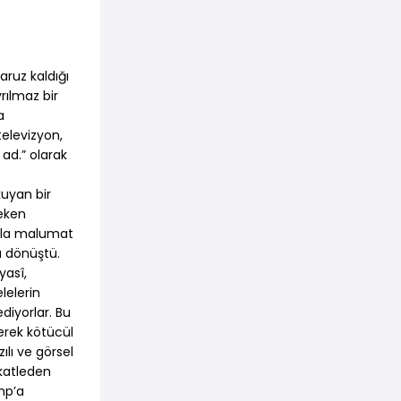
ruz kaldığı
rılmaz bir
a
elevizyon,
 ad.” olarak
uyan bir
reken
azla malumat
a dönüştü.
yasî,
lelerin
diyorlar. Bu
erek kötücül
lı ve görsel
 katleden
mp’a