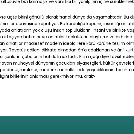
tüsüyle bizi karmaşık ve yanıltıcı bir yanılgının içine sürüklemek
e üçte birini gönüllü olarak ‘sanal dünya’da yaşamaktadır. Bu
r vehimler dünyasına kapatıyor. Bu karanlığa kapanış insanlığı anlat
yada anlatıların yok oluşu insan topluluklarını insanî ve birlikte 
i taşıyan hatıralar ve anlatılar toplulukları oluşturur ve birbirine
an anlatılar maalesef modern ideolojilere körü körüne teslim ol
iliyor. Tevarüs edileni dikkate almadan ân’a odaklanan ve ân’ı ku
anların çabalarını hatırlatmaktadır. Bilim çağı diye tavsif edile
layan muhayyel dünyanın çocukları, siyasetçileri, kültür çevreleri 
ampa dönüştürülmüş modern mahallesinde yaşadıklarının farkına
dığını birilerinin anlaması gerekmiyor mu, artık?