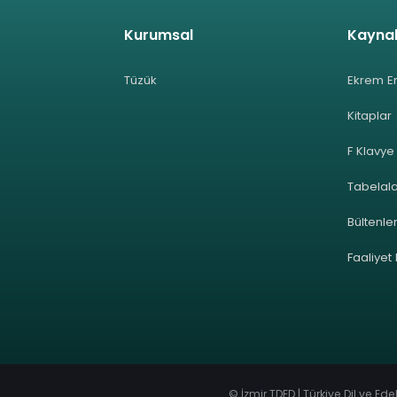
Kurumsal
Kayna
Tüzük
Ekrem E
Kitaplar
F Klavye
Tabelal
Bültenle
Faaliyet
© İzmir TDED | Türkiye Dil ve Ed