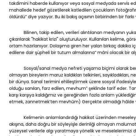
takdimini haberde kullanıyor veya sosyal medyada servis
mahallede hedef gözetilerek katledilen çocukların fotoğrafını
öldürdü” diye yazıyor. Bu iki bakış açısının birbirinden bir fark
Bilinen, takip edilen, verileri alıntılanan medyanın yukarıd
çıkarılarak "hakikat krizi" oluşturuluyor. Kullanılan kelime, gö
ortam hazırlanıyor. Dolaşıma giren her yalan birkaç dakika için
edilene dair şüpheli bir tutum almalarına” mâni olacak bir al
Sosyal/sanal medya nefreti yaşama biçimi olarak benims
olmayan bireylerin maruz kaldıkları telkinleri, sayıkladıkları, n
bir dünya. Sanal terimini ehlileştirmek üzere sosyal ifadesiyl
olduğu sanılan, farz edilen, mevhum” şeklinde tarif eder.
karşı karşıya kaldığımız ve gereğinden fazla anlam yüklediğ
etmek, zannetmek’ten mevhūm) Gerçekte olmadığı hâlde va
Kelimenin anlamlandırdığı hakikat üzerinden meseleyi anl
akışına, daha doğru bir söyleyişle derinliği olmayan malum
yüzeysel verilerle algı yaratmaya yönelik ve meselelerimiz