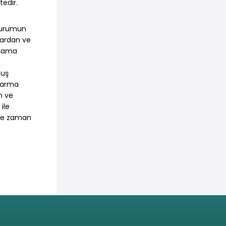
tedir.
 durumun
ılardan ve
yaşama
muş
rtarma
n ve
ile
 ne zaman