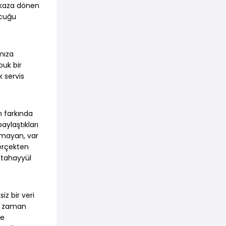
nkaza dönen
ocuğu
mıza
puk bir
k servis
 farkında
aylaştıkları
olmayan, var
erçekten
‘tahayyül
z bir veri
ğu zaman
ve