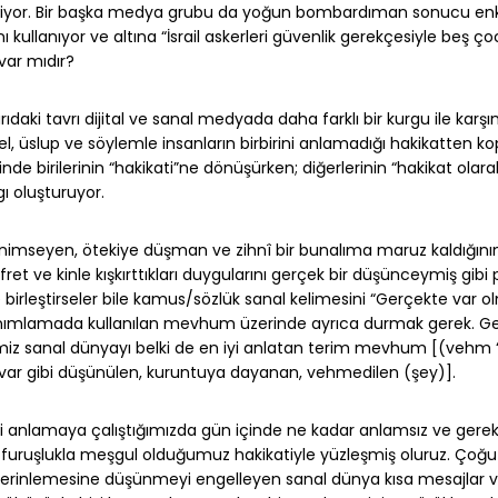
 ediyor. Bir başka medya grubu da yoğun bombardıman sonucu e
 kullanıyor ve altına “İsrail askerleri güvenlik gerekçesiyle beş ç
ı var mıdır?
aki tavrı dijital ve sanal medyada daha farklı bir kurgu ile karşı
rsel, üslup ve söylemle insanların birbirini anlamadığı hakikatten ko
de birilerinin “hakikati”ne dönüşürken; diğerlerinin “hakikat olara
gı oluşturuyor.
eyen, ötekiye düşman ve zihnî bir bunalıma maruz kaldığının
efret ve kinle kışkırttıkları duygularını gerçek bir düşünceymiş gibi p
e birleştirseler bile kamus/sözlük sanal kelimesini “Gerçekte var 
 Tanımlamada kullanılan mevhum üzerinde ayrıca durmak gerek. G
imiz sanal dünyayı belki de en iyi anlatan terim mevhum [(vehm 
r gibi düşünülen, kuruntuya dayanan, vehmedilen (şey)].
amaya çalıştığımızda gün içinde ne kadar anlamsız ve gereksi
atfuruşlukla meşgul olduğumuz hakikatiyle yüzleşmiş oluruz. Ço
i derinlemesine düşünmeyi engelleyen sanal dünya kısa mesajlar 