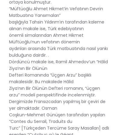
ortaya konulmuştur.
“Müftüoğlu Ahmet Hikmet’in Vefatının Devrin
Matbuatına Yansımaları”
başlığıyla Tahsin Yıldırım’ın tarafından kaleme
alınan makale ise, Türk edebiyatının
önemli simalarından Ahmet Hikmet
Müftüoğlu’nun vefatının dönemin
aydınları arasında Türk matbuatında nasıl yankı
bulduğuna dairdir. .
Dördüncü makale ise, Ramil Ahmedov’un “Hâlid
Ziya’nın Bir Ölünün
Defteri Romanında “Üçgen Arzu” başlıklı
makalesidir. Bu makalede Hâlid
Ziya’nın Bir Ölünün Defteri romanını, “üçgen
arzu” modeli perspektifinde incelenmiştir.
Dergimizde Fransızcadan yapılmış bir çeviri de
yer almaktadır. Osman
Coşkun-Mehmet Günüşen tarafından yapılan
“Contes du Serrail, Traduits du
Turc” [Türkçeden Tercüme Saray Masalları] adlı
eserden “Cutchuc où le Géant