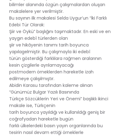
bilimler alanında özgün çalışmalardan oluşan
makalelere yer verilmiştir.
Bu sayının ilk makalesi Selda Uygur’un “İki Farklı
Edebi Tür Olarak:
Şiir ve Öykü” başlığını taşımaktadır. En eski ve en
yaygın edebî türlerden olan
şiir ve hikâyenin tanımı tarih boyunca
yapılagelmiştir. Bu çalışmayla iki edebî
türün gösterdiği farklılara rağmen aralarının
kesin çizgilerle ayrılamayacağı
postmodern örneklerden hareketle izah
edilmeye çalışılmıştır.
Abidin Karasu tarafından kaleme alınan
“Günümüz Bulgar Yazılı Basınında
Türkçe Sözcüklerin Yeri ve Önemi” başlıklı ikinci
makale ise, Türkçenin
tarih boyunca yayıldığı ve kullanıldığı geniş bir
coğrafyadan hareketle bugün
farklı ülkelerdeki basın yayın organlarında bu
tesirin nasıl devam ettiği örneklerle