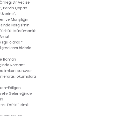
rneği Bir Vecize
i”, Pervin Çapan
 Üzerine”,
ri ve Münşiliğin
sinde Nergisî’nin
 Türklük, Müslümanlık
 “Amat
lgili olarak “
lışmalarını bizlerle
ete Roman
İçinde Roman’”
ma imkanı sunuyor.
inlerarası okumalara
tken-Edilgen
lsefe Geleneğinde
ın
i Tefsiri” isimli