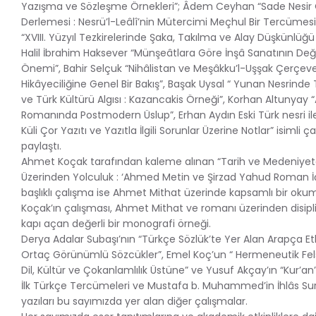
Yazışma ve Sözleşme Örnekleri”; Âdem Ceyhan “Sade Nesir Ö
Derlemesi : Nesrü’l-Leâlî’nin Mütercimi Meçhul Bir Tercümes
“XVIII. Yüzyıl Tezkirelerinde Şaka, Takılma ve Alay Düşkünlüğü
Halil İbrahim Haksever “Münşeâtlara Göre İnşâ Sanatının Değe
Önemi”, Bahir Selçuk “Nihâlistan ve Meşâkku’l-Uşşak Çerçeve
Hikâyeciliğine Genel Bir Bakış”, Başak Uysal “ Yunan Nesrinde
ve Türk Kültürü Algısı : Kazancakis Örneği”, Korhan Altunyay
Romanında Postmodern Üslup”, Erhan Aydın Eski Türk nesri ile i
Küli Çor Yazıtı ve Yazıtla İlgili Sorunlar Üzerine Notlar” isimli ça
paylaştı.
Ahmet Koçak tarafından kaleme alınan “Tarih ve Medeniy
Üzerinden Yolculuk : ‘Ahmed Metin ve Şirzad Yahud Roman 
başlıklı çalışma ise Ahmet Mithat üzerinde kapsamlı bir oku
Koçak’ın çalışması, Ahmet Mithat ve romanı üzerinden disipl
kapı açan değerli bir monografi örneği.
Derya Adalar Subaşı’nın “Türkçe Sözlük’te Yer Alan Arapça E
Ortaç Görünümlü Sözcükler”, Emel Koç’un “ Hermeneutik Fe
Dil, Kültür ve Çokanlamlılık Üstüne” ve Yusuf Akçay’ın “Kur’an’
İlk Türkçe Tercümeleri ve Mustafa b. Muhammed’in İhlâs Sures
yazıları bu sayımızda yer alan diğer çalışmalar.