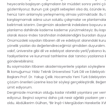
heyecanla başlayan çalışmaların bir müddet sonra yerini çö
gözlemliyoruz. Bunun çok çeşitli sebepleri olsa da, özünde k
henüz tam anlamıyla yerleşmemiş olması yatmaktadır. Bu tar
karşılaşmamak adına uzun soluklu çalışmalar ve planlamalar
belirtmek isterim. Dergimizin akademik indekslere başvuru s
planlama dahilinde kademe kademe yürütmekteyiz. Bu kaps
olarak Assos-Index tarafından indekslendiğini buradan duyu
Önümüzdeki sayıdan itibaren dil ve edebiyat alanındaki kuru
yönelik yazıları da değerlendireceğimizi şimdiden duyuralım.
vakıf, üniversite gibi dil ve edebiyat alanında yerli/yabancı
faaliyetlerine ve kurumsal tarihlerine dair tanıtıcı yazılarınızı
gönderebilirsiniz.
Bu sayımızdan itibaren akademisyenlerle yapılan söyleşilere 
İlk konuğumuz Yıldız Teknik Üniversitesi Türk Dili ve Edebiyat
Başkanı Prof. Dr. Yakup Çelik. Hocamızla Yeni Türk Edebiyatın
çözüm önerileri üzerine kısa bir söyleşi gerçekleştirdik. Beğe
ümit ediyorum.
Dergimizde mümkün olduğu kadar nitelikli yayınlara yer ve
ediyoruz. Beşinci sayımız daha çok nesir ağırlıklı yazıların yer a
oldu. Abdülkerim Gülhan, “Bir İnşâ-i Mergûbdan Hareketle XVII