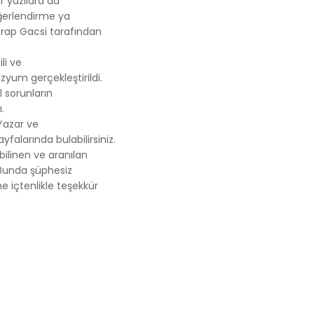
r yazılara da
değerlendirme ya
Serap Gacsi tarafından
li ve
zyum gerçekleştirildi.
l sorunların
.
 Yazar ve
yfalarında bulabilirsiniz.
bilinen ve aranılan
 Bunda şüphesiz
e içtenlikle teşekkür