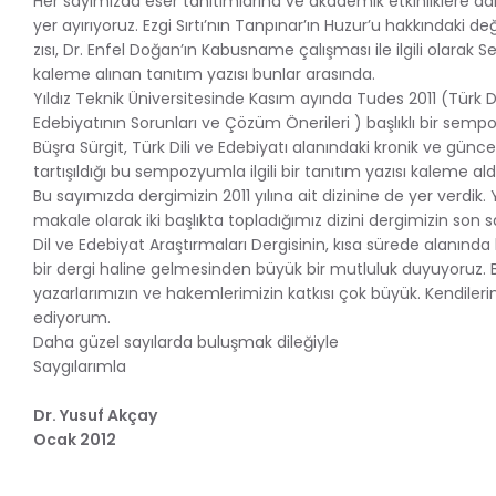
Her sayımızda eser tanıtımlarına ve akademik etkinliklere dai
yer ayırıyoruz. Ezgi Sırtı’nın Tanpınar’ın Huzur’u hakkındaki 
zısı, Dr. Enfel Doğan’ın Kabusname çalışması ile ilgili olarak 
kaleme alınan tanıtım yazısı bunlar arasında.
Yıldız Teknik Üniversitesinde Kasım ayında Tudes 2011 (Türk Di
Edebiyatının Sorunları ve Çözüm Önerileri ) başlıklı bir sempo
Büşra Sürgit, Türk Dili ve Edebiyatı alanındaki kronik ve günce
tartışıldığı bu sempozyumla ilgili bir tanıtım yazısı kaleme aldı
Bu sayımızda dergimizin 2011 yılına ait dizinine de yer verdik.
makale olarak iki başlıkta topladığımız dizini dergimizin son sa
Dil ve Edebiyat Araştırmaları Dergisinin, kısa sürede alanında 
bir dergi haline gelmesinden büyük bir mutluluk duyuyoruz.
yazarlarımızın ve hakemlerimizin katkısı çok büyük. Kendilerin
ediyorum.
Daha güzel sayılarda buluşmak dileğiyle
Saygılarımla
Dr. Yusuf Akçay
Ocak 2012