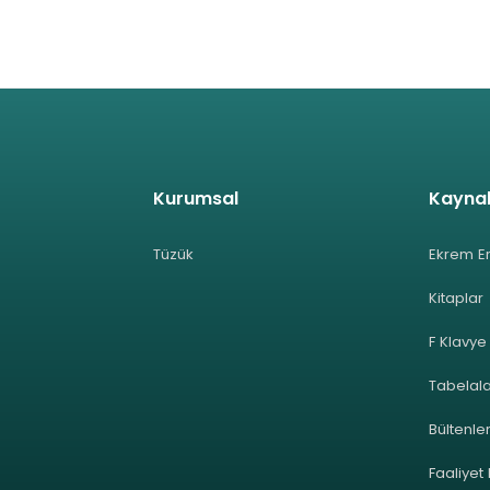
Kurumsal
Kayna
Tüzük
Ekrem E
Kitaplar
F Klavye
Tabelal
Bültenle
Faaliyet