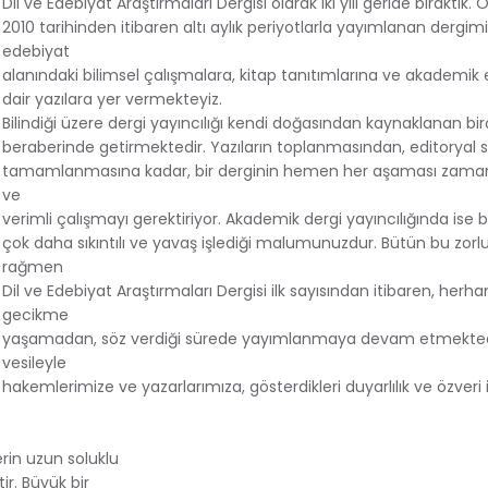
Dil ve Edebiyat Araştırmaları Dergisi olarak iki yılı geride bıraktık.
2010 tarihinden itibaren altı aylık periyotlarla yayımlanan dergimi
edebiyat
alanındaki bilimsel çalışmalara, kitap tanıtımlarına ve akademik e
dair yazılara yer vermekteyiz.
Bilindiği üzere dergi yayıncılığı kendi doğasından kaynaklanan birç
beraberinde getirmektedir. Yazıların toplanmasından, editoryal s
tamamlanmasına kadar, bir derginin hemen her aşaması zamana 
ve
verimli çalışmayı gerektiriyor. Akademik dergi yayıncılığında ise 
çok daha sıkıntılı ve yavaş işlediği malumunuzdur. Bütün bu zorl
rağmen
Dil ve Edebiyat Araştırmaları Dergisi ilk sayısından itibaren, herhan
gecikme
yaşamadan, söz verdiği sürede yayımlanmaya devam etmekted
vesileyle
hakemlerimize ve yazarlarımıza, gösterdikleri duyarlılık ve özveri 
rin uzun soluklu
r. Büyük bir