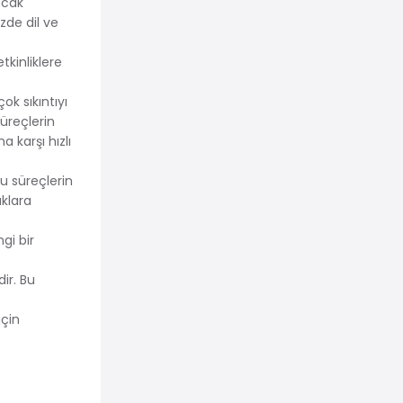
 Ocak
zde dil ve
tkinliklere
ok sıkıntıyı
üreçlerin
karşı hızlı
bu süreçlerin
uklara
gi bir
ir. Bu
için