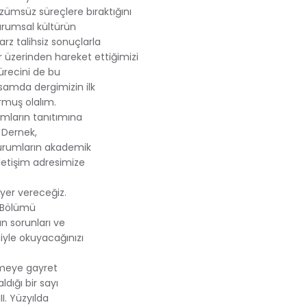
zümsüz süreçlere bıraktığını
urumsal kültürün
z talihsiz sonuçlarla
 üzerinden hareket ettiğimizi
ürecini de bu
amda dergimizin ilk
rmuş olalım.
mların tanıtımına
 Dernek,
 kurumların akademik
 iletişim adresimize
yer vereceğiz.
ı Bölümü
ın sorunları ve
niyle okuyacağınızı
rmeye gayret
ldığı bir sayı
I. Yüzyılda