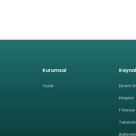
Kurumsal
Kayna
Tüzük
Ekrem E
Kitaplar
F Klavye
Tabelal
Bültenle