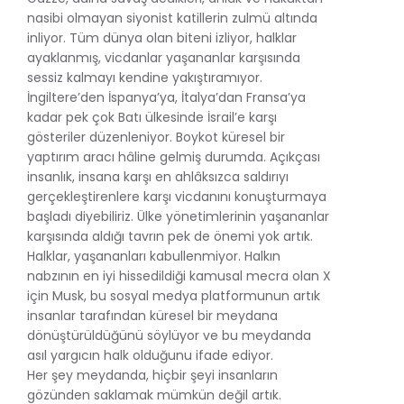
nasibi olmayan siyonist katillerin zulmü altında
inliyor. Tüm dünya olan biteni izliyor, halklar
ayaklanmış, vicdanlar yaşananlar karşısında
sessiz kalmayı kendine yakıştıramıyor.
İngiltere’den İspanya’ya, İtalya’dan Fransa’ya
kadar pek çok Batı ülkesinde İsrail’e karşı
gösteriler düzenleniyor. Boykot küresel bir
yaptırım aracı hâline gelmiş durumda. Açıkçası
insanlık, insana karşı en ahlâksızca saldırıyı
gerçekleştirenlere karşı vicdanını konuşturmaya
başladı diyebiliriz. Ülke yönetimlerinin yaşananlar
karşısında aldığı tavrın pek de önemi yok artık.
Halklar, yaşananları kabullenmiyor. Halkın
nabzının en iyi hissedildiği kamusal mecra olan X
için Musk, bu sosyal medya platformunun artık
insanlar tarafından küresel bir meydana
dönüştürüldüğünü söylüyor ve bu meydanda
asıl yargıcın halk olduğunu ifade ediyor.
Her şey meydanda, hiçbir şeyi insanların
gözünden saklamak mümkün değil artık.