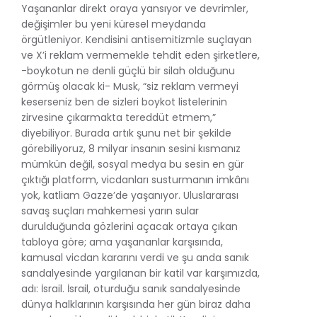
Yaşananlar direkt oraya yansıyor ve devrimler,
değişimler bu yeni küresel meydanda
örgütleniyor. Kendisini antisemitizmle suçlayan
ve X’i reklam vermemekle tehdit eden şirketlere,
-boykotun ne denli güçlü bir silah olduğunu
görmüş olacak ki- Musk, “siz reklam vermeyi
keserseniz ben de sizleri boykot listelerinin
zirvesine çıkarmakta tereddüt etmem,”
diyebiliyor. Burada artık şunu net bir şekilde
görebiliyoruz, 8 milyar insanın sesini kısmanız
mümkün değil, sosyal medya bu sesin en gür
çıktığı platform, vicdanları susturmanın imkânı
yok, katliam Gazze’de yaşanıyor. Uluslararası
savaş suçları mahkemesi yarın sular
durulduğunda gözlerini açacak ortaya çıkan
tabloya göre; ama yaşananlar karşısında,
kamusal vicdan kararını verdi ve şu anda sanık
sandalyesinde yargılanan bir katil var karşımızda,
adı: İsrail. İsrail, oturduğu sanık sandalyesinde
dünya halklarının karşısında her gün biraz daha