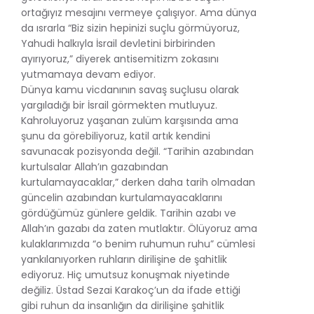
ortağıyız mesajını vermeye çalışıyor. Ama dünya
da ısrarla “Biz sizin hepinizi suçlu görmüyoruz,
Yahudi halkıyla İsrail devletini birbirinden
ayırıyoruz,” diyerek antisemitizm zokasını
yutmamaya devam ediyor.
Dünya kamu vicdanının savaş suçlusu olarak
yargıladığı bir İsrail görmekten mutluyuz.
Kahroluyoruz yaşanan zulüm karşısında ama
şunu da görebiliyoruz, katil artık kendini
savunacak pozisyonda değil. “Tarihin azabından
kurtulsalar Allah’ın gazabından
kurtulamayacaklar,” derken daha tarih olmadan
güncelin azabından kurtulamayacaklarını
gördüğümüz günlere geldik. Tarihin azabı ve
Allah’ın gazabı da zaten mutlaktır. Ölüyoruz ama
kulaklarımızda “o benim ruhumun ruhu” cümlesi
yankılanıyorken ruhların dirilişine de şahitlik
ediyoruz. Hiç umutsuz konuşmak niyetinde
değiliz. Üstad Sezai Karakoç’un da ifade ettiği
gibi ruhun da insanlığın da dirilişine şahitlik