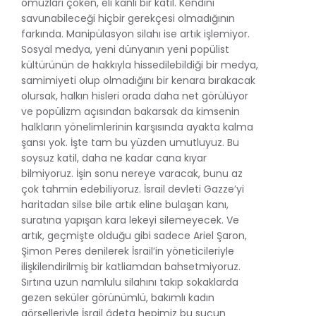
omuzları çöken, eli kanlı bir katil. Kendini
savunabileceği hiçbir gerekçesi olmadığının
farkında. Manipülasyon silahı ise artık işlemiyor.
Sosyal medya, yeni dünyanın yeni popülist
kültürünün de hakkıyla hissedilebildiği bir medya,
samimiyeti olup olmadığını bir kenara bırakacak
olursak, halkın hisleri orada daha net görülüyor
ve popülizm açısından bakarsak da kimsenin
halkların yönelimlerinin karşısında ayakta kalma
şansı yok. İşte tam bu yüzden umutluyuz. Bu
soysuz katil, daha ne kadar cana kıyar
bilmiyoruz. İşin sonu nereye varacak, bunu az
çok tahmin edebiliyoruz. İsrail devleti Gazze’yi
haritadan silse bile artık eline bulaşan kanı,
suratına yapışan kara lekeyi silemeyecek. Ve
artık, geçmişte olduğu gibi sadece Ariel Şaron,
Şimon Peres denilerek İsrail’in yöneticileriyle
ilişkilendirilmiş bir katliamdan bahsetmiyoruz.
Sırtına uzun namlulu silahını takıp sokaklarda
gezen seküler görünümlü, bakımlı kadın
görselleriyle İsrail âdeta hepimiz bu suçun