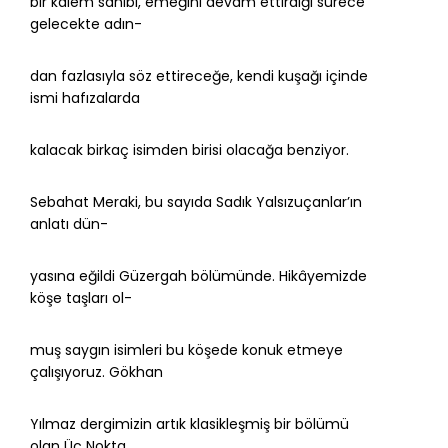
bir kalem sahibi, emeğini devam ettirdiği sürece
gelecekte adın-
dan fazlasıyla söz ettireceğe, kendi kuşağı içinde
ismi hafızalarda
kalacak birkaç isimden birisi olacağa benziyor.
Sebahat Meraki, bu sayıda Sadık Yalsızuçanlar’ın
anlatı dün-
yasına eğildi Güzergah bölümünde. Hikâyemizde
köşe taşları ol-
muş saygın isimleri bu köşede konuk etmeye
çalışıyoruz. Gökhan
Yılmaz dergimizin artık klasikleşmiş bir bölümü
olan Üç Nokta