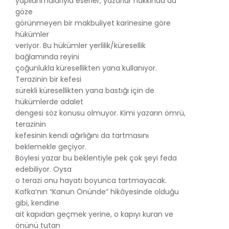
yapılanmalarıyla eserler, yazarlar hakkında da
göze
görünmeyen bir makbuliyet karinesine göre
hükümler
veriyor. Bu hükümler yerlilik/küresellik
bağlamında reyini
çoğunlukla küresellikten yana kullanıyor.
Terazinin bir kefesi
sürekli küresellikten yana bastığı için de
hükümlerde adalet
dengesi söz konusu olmuyor. Kimi yazarın ömrü,
terazinin
kefesinin kendi ağırlığını da tartmasını
beklemekle geçiyor.
Böylesi yazar bu beklentiyle pek çok şeyi feda
edebiliyor. Oysa
o terazi onu hayatı boyunca tartmayacak.
Kafka’nın “Kanun Önünde” hikâyesinde olduğu
gibi, kendine
ait kapıdan geçmek yerine, o kapıyı kuran ve
önünü tutan