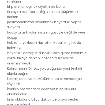
sınırlarını
bilip sınırları aşmak diyelim biz buna.
İlk sayımızda “Gerçekliği Yeniden Düşünmek”
derken
postmodernizmi hırpalamak istiyorduk, yaptık.
“Hayata
boşlukta asılı kalan insanın gözüyle değil de yere
düşüp
hakikatle yüzleşen Nasrettin Hoca’nın gözüyle
bakmayı
istiyoruz.” demiştik, düştük. Göze girme niyetimiz
yoktu hikâye derken, gözden düşmeyi de
önemsemedik.
Kahramanın O’nsuz yolculuğunun yani tevhidi
olanla bağını
kesmiş edebiyatın Müslümanca olmayacağını
söyledik.
İroninin postmodern edebiyatın en kusurlu
alanlarından
birisi olduğunu biliyorduk bir de oraya neşter
vurmak istedik.