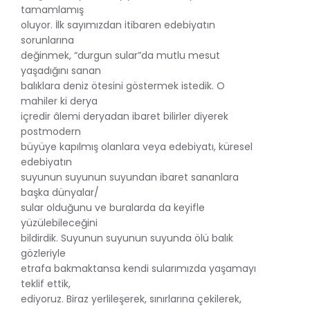
tamamlamış
oluyor. İlk sayımızdan itibaren edebiyatın
sorunlarına
değinmek, “durgun sular”da mutlu mesut
yaşadığını sanan
balıklara deniz ötesini göstermek istedik. O
mahiler ki derya
içredir âlemi deryadan ibaret bilirler diyerek
postmodern
büyüye kapılmış olanlara veya edebiyatı, küresel
edebiyatın
suyunun suyunun suyundan ibaret sananlara
başka dünyalar/
sular olduğunu ve buralarda da keyifle
yüzülebileceğini
bildirdik. Suyunun suyunun suyunda ölü balık
gözleriyle
etrafa bakmaktansa kendi sularımızda yaşamayı
teklif ettik,
ediyoruz. Biraz yerlileşerek, sınırlarına çekilerek,