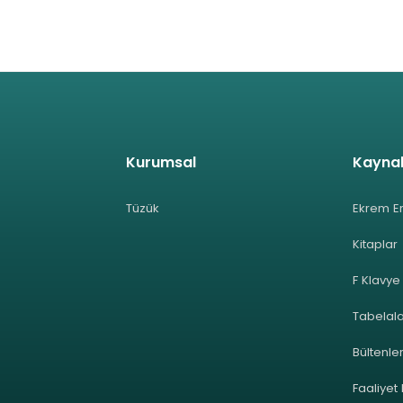
Kurumsal
Kayna
Tüzük
Ekrem E
Kitaplar
F Klavye
Tabelal
Bültenle
Faaliyet